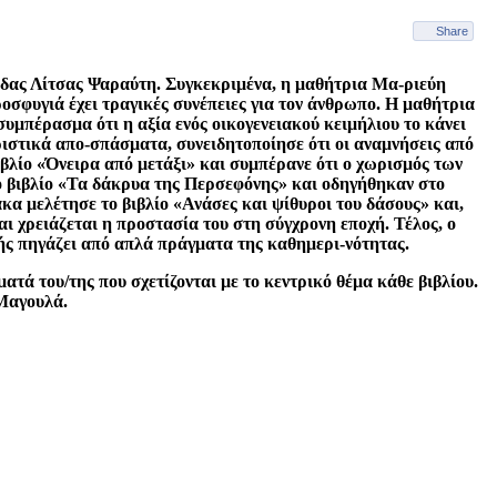
Share
ιδας Λίτσας Ψαραύτη. Συγκεκριμένα, η μαθήτρια Μα-ριεύη
οσφυγιά έχει τραγικές συνέπειες για τον άνθρωπο. Η μαθήτρια
υμπέρασμα ότι η αξία ενός οικογενειακού κειμήλιου το κάνει
ιστικά απο-σπάσματα, συνειδητοποίησε ότι οι αναμνήσεις από
βλίο «Όνειρα από μετάξι» και συμπέρανε ότι ο χωρισμός των
ο βιβλίο «Τα δάκρυα της Περσεφόνης» και οδηγήθηκαν στο
α μελέτησε το βιβλίο «Ανάσες και ψίθυροι του δάσους» και,
 χρειάζεται η προστασία του στη σύγχρονη εποχή. Τέλος, ο
ωής πηγάζει από απλά πράγματα της καθημερι-νότητας.
ά του/της που σχετίζονται με το κεντρικό θέμα κάθε βιβλίου.
 Μαγουλά.