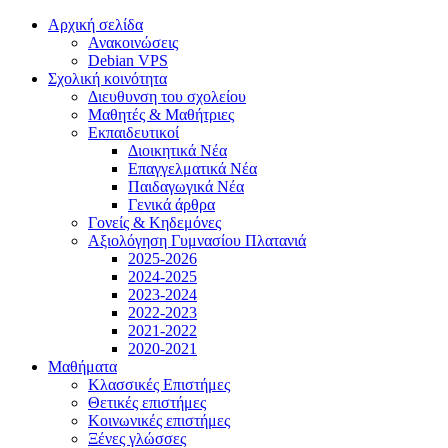
Αρχική σελίδα
Ανακοινώσεις
Debian VPS
Σχολική κοινότητα
Διευθυνση του σχολείου
Μαθητές & Μαθήτριες
Εκπαιδευτικοί
Διοικητικά Νέα
Επαγγελματικά Νέα
Παιδαγωγικά Νέα
Γενικά άρθρα
Γονείς & Κηδεμόνες
Αξιολόγηση Γυμνασίου Πλατανιά
2025-2026
2024-2025
2023-2024
2022-2023
2021-2022
2020-2021
Μαθήματα
Κλασσικές Επιστήμες
Θετικές επιστήμες
Κοινωνικές επιστήμες
Ξένες γλώσσες