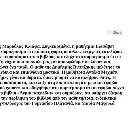
Share
δας Μαρούλας Κλιάφα. Συγκεκριμένα, η μαθήτρια Ελισάβετ
υμπέρασμα ότι κάποιες φορές οι άθλιες ενέργειες ευτελίζουν
ε αποσπάσματα του βιβλίου, κατέληξε στο συμπέρασμα ότι οι
Τη νύχτα που το σκυλί μας μεταμορφώθηκε σε λύκο» και,
νει ένα παιδί. Ο μαθητής Δημήτρης Βιτετζάκης μελέτησε το
κίνδυνα και επικίνδυνα μυστικά. Η μαθήτρια Αντέλα Μεχμέτι
ήρες γίνονται θύματα, όμως μπορεί να καταλήξουν θύτες. Η
 αποσπάσματα, κατέληξε στη διαπίστωση ότι μερικοί έφηβοι
ρού gamer» και οδηγήθηκε στο συμπέρασμα ότι οι έφηβοι συχνά
ο βιβλίο «Άγρια παιχνίδια» και συμπέρανε ότι υπάρχει έξαρση
την περίληψη του βιβλίου από τον μαθητή/τρια, ενδεικτικά
ε η Φιλόλογος του Γυμνασίου Πλατανιά, κα Μαρία Μαγουλά