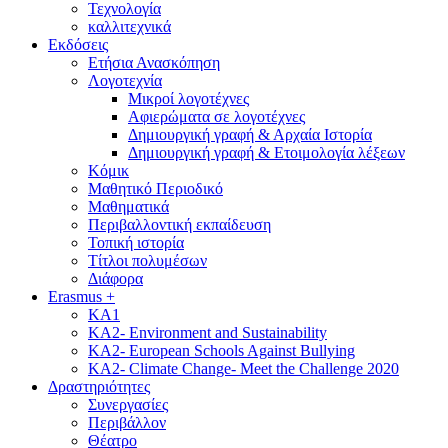
Τεχνολογία
καλλιτεχνικά
Εκδόσεις
Ετήσια Ανασκόπηση
Λογοτεχνία
Μικροί λογοτέχνες
Αφιερώματα σε λογοτέχνες
Δημιουργική γραφή & Αρχαία Ιστορία
Δημιουργική γραφή & Ετοιμολογία λέξεων
Κόμικ
Μαθητικό Περιοδικό
Μαθηματικά
Περιβαλλοντική εκπαίδευση
Τοπική ιστορία
Τίτλοι πολυμέσων
Διάφορα
Erasmus +
KA1
KA2- Environment and Sustainability
KA2- European Schools Against Bullying
KA2- Climate Change- Meet the Challenge 2020
Δραστηριότητες
Συνεργασίες
Περιβάλλον
Θέατρο