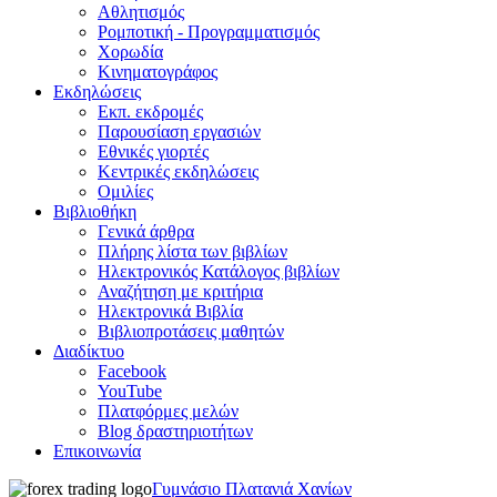
Αθλητισμός
Ρομποτική - Προγραμματισμός
Χορωδία
Κινηματογράφος
Εκδηλώσεις
Εκπ. εκδρομές
Παρουσίαση εργασιών
Εθνικές γιορτές
Κεντρικές εκδηλώσεις
Ομιλίες
Βιβλιοθήκη
Γενικά άρθρα
Πλήρης λίστα των βιβλίων
Ηλεκτρονικός Κατάλογος βιβλίων
Αναζήτηση με κριτήρια
Ηλεκτρονικά Βιβλία
Βιβλιοπροτάσεις μαθητών
Διαδίκτυο
Facebook
YouTube
Πλατφόρμες μελών
Blog δραστηριοτήτων
Επικοινωνία
Γυμνάσιο Πλατανιά Χανίων