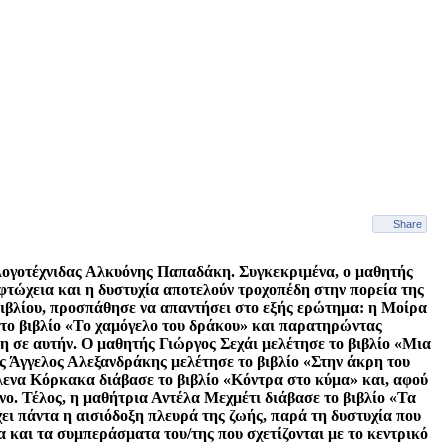
Share
 λογοτέχνιδας Αλκυόνης Παπαδάκη. Συγκεκριμένα, ο μαθητής
τώχεια και η δυστυχία αποτελούν τροχοπέδη στην πορεία της
ιβλίου, προσπάθησε να απαντήσει στο εξής ερώτημα: η Μοίρα
, το βιβλίο «Το χαμόγελο του δράκου» και παρατηρώντας
η σε αυτήν. Ο μαθητής Γιώργος Σεχάι μελέτησε το βιβλίο «Μια
ς Άγγελος Αλεξανδράκης μελέτησε το βιβλίο «Στην άκρη του
λενα Κόρκακα διάβασε το βιβλίο «Κόντρα στο κύμα» και, αφού
ο. Τέλος, η μαθήτρια Αντέλα Μεχμέτι διάβασε το βιβλίο «Τα
ι πάντα η αισιόδοξη πλευρά της ζωής, παρά τη δυστυχία που
 και τα συμπεράσματα του/της που σχετίζονται με το κεντρικό