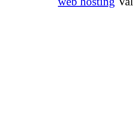
web hosting
Va