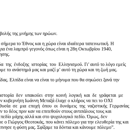
σβολής της μνήμης των ηρώων.
ήμερα το Έθνος και η χώρα είναι ιδιαίτερα ταπεινωτική. Η
για ένα λαμπρό γεγονός όπως είναι η 28η Οκτωβρίου 1940,
ησης.
της ένδοξης ιστορίας του Ελληνισμού. Γι’ αυτό το λόγο εμείς
ε το ανάστημά μας και μαζί μ' αυτό τη χώρα και τη ζωή μας.
 Ελπίδα είναι να είναι το μήνυμα που θα σηκώσει ξανά την
 ιστορία δεν υπακούει στην κοινή λογική και δε γράφεται με
ν κυβερνήτη Ιωάννη Μεταξά έλαχε ο κλήρος να πει το ΟΧΙ
υσία σε μια εποχή όπου οι δυνάμεις της ναζιστικής Γερμανίας
ο δέος πριν καν να επιτεθούν στους αντιπάλους τους και
 πεδίο μάχης αλλά και στο ψυχολογικό πεδίο. Όμως, δεν
αψε ο Γιώργος Θεοτοκάς, που κάνει πόλεμο για την ελευθερία της και
ύπνησε η φύση μας. Σφίξαμε τα δόντια και κάνουμε πόλεμο”.