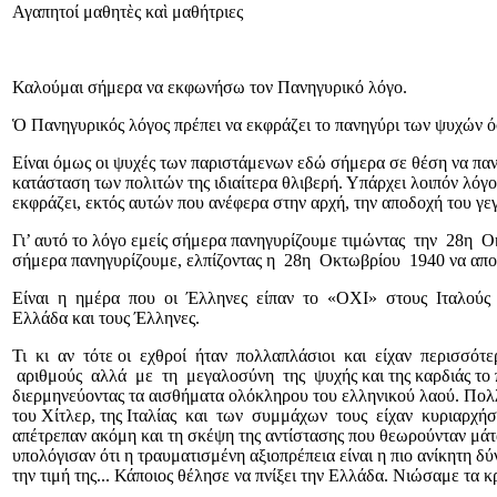
Αγαπητοί μαθητὲς καὶ μαθήτριες
Καλούμαι σήμερα να εκφωνήσω τον Πανηγυρικό λόγο.
Ὁ Πανηγυρικός λόγος πρέπει να εκφράζει το πανηγύρι των ψυχών ό
Είναι όμως οι ψυχές των παριστάμενων εδώ σήμερα σε θέση να πανη
κατάσταση των πολιτών της ιδιαίτερα θλιβερή. Υπάρχει λοιπόν λόγ
εκφράζει, εκτός αυτών που ανέφερα στην αρχή, την αποδοχή του γεγ
Γι’ αυτό το λόγο εμείς σήμερα πανηγυρίζουμε τιμώντας την 28η
σήμερα πανηγυρίζουμε, ελπίζοντας η 28η Οκτωβρίου 1940 να αποτελ
Είναι η ημέρα που οι Έλληνες είπαν το «ΟΧΙ» στους Ιταλούς το
Ελλάδα και τους Έλληνες.
Τι κι αν τότε οι εχθροί ήταν πολλαπλάσιοι και είχαν περισσότ
αριθμούς αλλά με τη μεγαλοσύνη της ψυχής και της καρδιάς το π
διερμηνεύοντας τα αισθήματα ολόκληρου του ελληνικού λαού. 
του Χίτλερ, της Ιταλίας και των συμμάχων τους είχαν κυριαρχήσε
απέτρεπαν ακόμη και τη σκέψη της αντίστασης που θεωρούνταν μάτα
υπολόγισαν ότι η τραυματισμένη αξιοπρέπεια είναι η πιο ανίκητη δύ
την τιμή της... Κάποιος θέλησε να πνίξει την Ελλάδα. Νιώσαμε τα