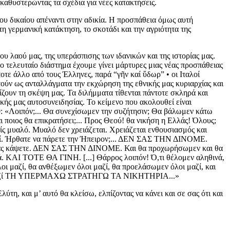
αθυστερώντας τα σχέδια για νέες κατακτήσεις.
ου δικαίου απέναντι στην αδικία. Η προσπάθεια όμως αυτή
 τη γερμανική κατάκτηση, το σκοτάδι και την αγριότητα της
ου λαού μας, της υπεράσπισης των ιδανικών και της ιστορίας μας.
το τελευταίο διάστημα έχουμε γίνει μάρτυρες μιας νέας προσπάθειας
οτε άλλο από τους Έλληνες, παρά “γῆν καί ὕδωρ” • οι Ιταλοί
τούν ως ανταλλάγματα την εκχώρηση της εθνικής μας κυριαρχίας και
ίζουν τη σκέψη μας. Τα διλήμματα τίθενται πάντοτε σκληρά και
νικής μας αυτοσυνειδησίας. Το κείμενο που ακολουθεί είναι
 «Λοιπόν;... Θα συνεχίσωμεν την συζήτησιν; Θα βάλωμεν κάτω
αι ποιος θα επικρατήσει;... Προς Θεού! θα νικήση η Ελλάς! Όλους;
μυαλό. Μυαλό δεν χρειάζεται. Χρειάζεται ενθουσιασμός και
λαοί. Ήρθατε να πάρετε την Ήπειρον;... ΔΕΝ ΣΑΣ ΤΗΝ ΔΙΝΟΜΕ.
α μας κάψετε. ΔΕΝ ΣΑΣ ΤΗΝ ΔΙΝΟΜΕ. Και θα προχωρήσωμεν και θα
ρδιά. ΚΑΙ ΤΟΤΕ ΘΑ ΓΙΝΗ. [...] Θάρρος λοιπόν! Ό,τι θέλομεν αληθινά,
οι μαζί, θα ανθέξωμεν όλοι μαζί, θα προελάσωμεν όλοι μαζί, και
όλοι μαζί ΤΗ ΥΠΕΡΜΑΧΩ ΣΤΡΑΤΗΓΩ ΤΑ ΝΙΚΗΤΗΡΙΑ...»
η, και μ’ αυτό θα κλείσω, ελπίζοντας να κάνει και σε σας ότι και