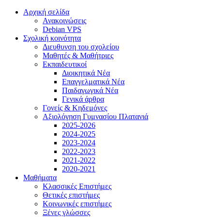
Αρχική σελίδα
Ανακοινώσεις
Debian VPS
Σχολική κοινότητα
Διευθυνση του σχολείου
Μαθητές & Μαθήτριες
Εκπαιδευτικοί
Διοικητικά Νέα
Επαγγελματικά Νέα
Παιδαγωγικά Νέα
Γενικά άρθρα
Γονείς & Κηδεμόνες
Αξιολόγηση Γυμνασίου Πλατανιά
2025-2026
2024-2025
2023-2024
2022-2023
2021-2022
2020-2021
Μαθήματα
Κλασσικές Επιστήμες
Θετικές επιστήμες
Κοινωνικές επιστήμες
Ξένες γλώσσες