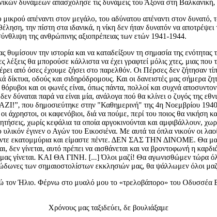
ικών δυνάμεων απασχόλησε τις δυνάμεις του Άξονα στη Βαλκανική, κ
 μικρού απέναντι στον μεγάλο, του αδύνατου απέναντι στον δυνατό, τ
θέληση, την πίστη στα ιδανικά, η νίκη δεν ήταν δυνατόν να αποτρέψει
η σύνθλιψη της ανθρώπινης αξιοπρέπειας των ετών 1941-1944.
 θυμίσουν την ιστορία και να καταδείξουν τη σημασία της ενότητας τ
ς λέξεις θα μπορούσε κάλλιστα να έχει γραφτεί μόλις χτες, μιας που 
φέρει από όσες έχουμε ζήσει στο παρελθόν. Οι Πέρσες δεν ζήτησαν τίπ
ά δίκτυα, οδούς και σιδηρόδρομους. Και οι δανειστές μας σήμερα ζη
όρυβοι και οι φωνές είναι, όπως πάντα, πολλοί και συχνά αποσυντον
δεν δύναται παρά να είναι μία, ανάλογα πού θα κλίνει ο ζυγός της εθ
ΖΙ!”, που δημοσιεύτηκε στην "Καθημερινή" της 4η Νοεμβρίου 1940:
οι άχρηστοι, οι καφενόβιοι, διά να πούμε, περί του ποιος θα νικήση κ
, χωρίς κεφάλια τα οποία αργοκινούνται και αμφιβάλλουν, χωρίς 
ο υλικόν έγινεν ο Αγών του Εικοσιένα. Με αυτά τα όπλα νικούν οι 
τα πέντε εκατομμύρια και είμαστε πέντε. ΔΕΝ ΣΑΣ ΤΗΝ ΔΙΝΟΜΕ. Θ
ται, δεν γίνεται, αυτό πρέπει να αισθάνεται και να βροντοφωνή η κα
 μας γίνεται. ΚΑΙ ΘΑ ΓΙΝΗ. [...] Όλοι μαζί! Θα αγωνισθώμεν τώρα όλ
ς οι κώδωνες των σημαιοστολίστων εκκλησιών μας, θα ψάλλωμεν 
ώ τον Ήλιο. Φέρνω στο μυαλό μου το «τρελοβάπορο» του Οδυσσέα Ελύτ
Χρόνους μας ταξιδεύει, δε βουλιάξαμε