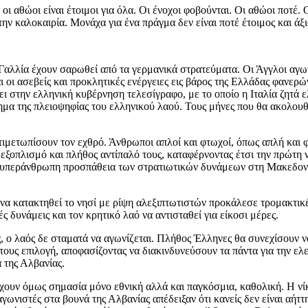
 αθώοι είναι έτοιμοι για όλα. Οι ένοχοι φοβούνται. Οι αθώοι ποτέ. Οι
ι την καλοκαιρία. Μονάχα για ένα πράγμα δεν είναι ποτέ έτοιμος και άξι
αλλία έχουν σαρωθεί από τα γερμανικά στρατεύματα. Οι Άγγλοι αγων
 οι ασεβείς και προκλητικές ενέργειες εις βάρος της Ελλάδας φανερώ
ει στην ελληνική κυβέρνηση τελεσίγραφο, με το οποίο η Ιταλία ζητά
μα της πλειοψηφίας του ελληνικού λαού. Τους μήνες που θα ακολουθήσ
τιμετωπίσουν τον εχθρό. Άνθρωποι απλοί και φτωχοί, όπως απλή και 
 εξοπλισμό και πλήθος αντίπαλό τους, καταφέρνοντας έτσι την πρώτη
ν υπεράνθρωπη προσπάθεια των στρατιωτικών δυνάμεων στη Μακεδονί
 να κατακτηθεί το νησί με ρίψη αλεξιπτωτιστών προκάλεσε τρομακτικ
 δυνάμεις και τον κρητικό λαό να αντισταθεί για είκοσι μέρες.
, ο λαός δε σταματά να αγωνίζεται. Πλήθος Έλληνες θα συνεχίσουν να
 τους επιλογή, αποφασίζοντας να διακινδυνεύσουν τα πάντα για την ελ
 της Αλβανίας.
έχουν όμως σημασία μόνο εθνική αλλά και παγκόσμια, καθολική. Η νί
γωνιστές στα βουνά της Αλβανίας απέδειξαν ότι κανείς δεν είναι αήττη