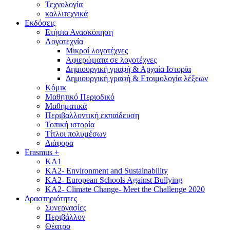
Τεχνολογία
καλλιτεχνικά
Εκδόσεις
Ετήσια Ανασκόπηση
Λογοτεχνία
Μικροί λογοτέχνες
Αφιερώματα σε λογοτέχνες
Δημιουργική γραφή & Αρχαία Ιστορία
Δημιουργική γραφή & Ετοιμολογία λέξεων
Κόμικ
Μαθητικό Περιοδικό
Μαθηματικά
Περιβαλλοντική εκπαίδευση
Τοπική ιστορία
Τίτλοι πολυμέσων
Διάφορα
Erasmus +
KA1
KA2- Environment and Sustainability
KA2- European Schools Against Bullying
KA2- Climate Change- Meet the Challenge 2020
Δραστηριότητες
Συνεργασίες
Περιβάλλον
Θέατρο