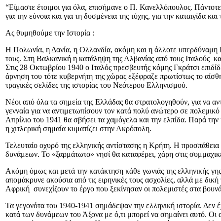
“Είμαστε έτοιμοι για όλα, επισήμανε ο Π. Κανελλόπουλος. Πάντοτε οι
για την εύνοια και για τη δυσμένεια της τύχης, για την καταιγίδα κα
Ας θυμηθούμε την Ιστορία :
Η Πολωνία, η Δανία, η Ολλανδία, ακόμη και η άλλοτε υπερδύναμη Γ
τους. Στη Βαλκανική η κατάληψη της Αλβανίας από τους Ιταλούς και
Στις 28 Οκτωβρίου 1940 ο Ιταλός πρεσβευτής κόμης Γκράτσι επιδίδ
άρνηση του τότε κυβερνήτη της χώρας εξέφραζε πρωτίστως το αίσθη
τραγικές σελίδες της ιστορίας του Νεότερου Ελληνισμού.
Νέοι από όλα τα σημεία της Ελλάδας θα στρατολογηθούν, για να αν
γενναία για να αντιμετωπίσουν τον κατά πολύ ανώτερο σε πολεμικό
Απρίλιο του 1941 θα σβήσει τα χαμόγελα και την ελπίδα. Παρά τη
η χιτλερική σημαία κυματίζει στην Ακρόπολη.
Τελευταίο οχυρό της ελληνικής αντίστασης η Κρήτη. Η προσπάθεια
δυνάμεων. Το «ξαρμάτωτο» νησί θα καταφέρει, χάρη στις συμμαχικές
Ακόμη όμως και μετά την κατάκτηση κάθε γωνιάς της ελληνικής γης
απομάκρυνε ακούσια από τις ειρηνικές τους ασχολίες, αλλά με δική
Αφρική συνεχίζουν το έργο που ξεκίνησαν οι πολεμιστές στα βουνά
Τα γεγονότα του 1940-1941 σημάδεψαν την ελληνική ιστορία. Δεν 
κατά των δυνάμεων του Άξονα με ό,τι μπορεί να σημαίνει αυτό. Οι α