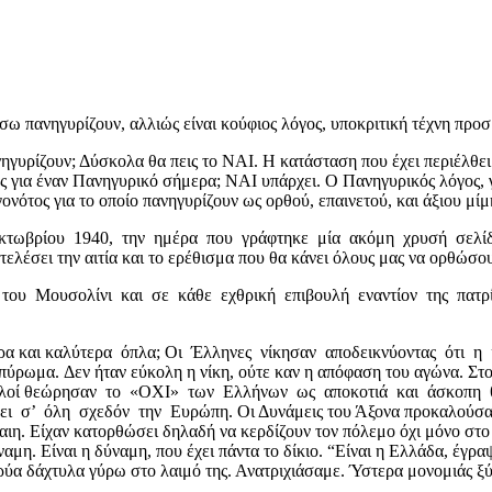
σω πανηγυρίζουν, αλλιώς είναι κούφιος λόγος, υποκριτική τέχνη προ
γυρίζουν; Δύσκολα θα πεις το ΝΑΙ. Η κατάσταση που έχει περιέλθει σ
ος για έναν Πανηγυρικό σήμερα; ΝΑΙ υπάρχει. Ο Πανηγυρικός λόγος, 
ονότος για το οποίο πανηγυρίζουν ως ορθού, επαινετού, και άξιου μίμ
 Οκτωβρίου 1940, την ημέρα που γράφτηκε μία ακόμη χρυσή σελίδα 
έσει την αιτία και το ερέθισμα που θα κάνει όλους μας να ορθώσουμ
υ Μουσολίνι και σε κάθε εχθρική επιβουλή εναντίον της πατρίδας.
ερα και καλύτερα όπλα; Οι Έλληνες νίκησαν αποδεικνύοντας ότι η
ύρωμα. Δεν ήταν εύκολη η νίκη, ούτε καν η απόφαση του αγώνα. Στο
Πολλοί θεώρησαν το «ΟΧΙ» των Ελλήνων ως αποκοτιά και άσκοπη θ
ι σ’ όλη σχεδόν την Ευρώπη. Οι Δυνάμεις του Άξονα προκαλούσαν τ
ιη. Είχαν κατορθώσει δηλαδή να κερδίζουν τον πόλεμο όχι μόνο στο
ναμη. Είναι η δύναμη, που έχει πάντα το δίκιο. “Είναι η Ελλάδα, έγρ
 κρύα δάχτυλα γύρω στο λαιμό της. Ανατριχιάσαμε. Ύστερα μονομιάς ξ