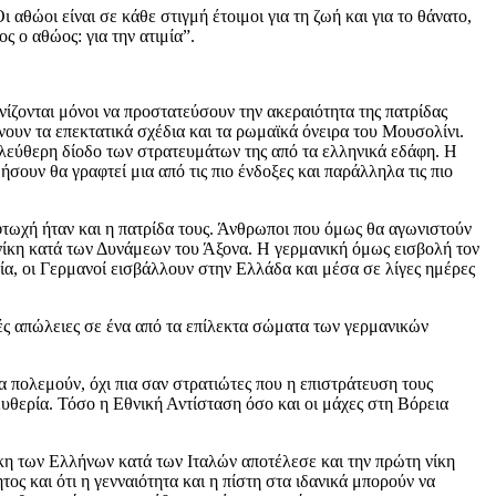
 αθώοι είναι σε κάθε στιγμή έτοιμοι για τη ζωή και για το θάνατο,
ος ο αθώος: για την ατιμία”.
ίζονται μόνοι να προστατεύσουν την ακεραιότητα της πατρίδας
νουν τα επεκτατικά σχέδια και τα ρωμαϊκά όνειρα του Μουσολίνι.
 ελεύθερη δίοδο των στρατευμάτων της από τα ελληνικά εδάφη. Η
ουν θα γραφτεί μια από τις πιο ένδοξες και παράλληλα τις πιο
φτωχή ήταν και η πατρίδα τους. Άνθρωποι που όμως θα αγωνιστούν
 νίκη κατά των Δυνάμεων του Άξονα. Η γερμανική όμως εισβολή τον
α, οι Γερμανοί εισβάλλουν στην Ελλάδα και μέσα σε λίγες ημέρες
ές απώλειες σε ένα από τα επίλεκτα σώματα των γερμανικών
 πολεμούν, όχι πια σαν στρατιώτες που η επιστράτευση τους
ευθερία. Τόσο η Εθνική Αντίσταση όσο και οι μάχες στη Βόρεια
κη των Ελλήνων κατά των Ιταλών αποτέλεσε και την πρώτη νίκη
τος και ότι η γενναιότητα και η πίστη στα ιδανικά μπορούν να