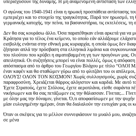
υπερισχύσουν της δύναμης. Η μη αναμενόμενη αντίσταση των ελλην
Ο αγώνας του 1940-1941 είναι η ηρωική προσπάθεια αντίστασης του
εμπεριέχει και το στοιχείο της τραγικότητας. Παρά τον ηρωισμό, τη 
γερμανικής κατοχής, την πείνα, τα βασανιστήρια, τις εκτελέσεις, τ
Δεν θα σας κουράσω άλλο. Όσα παρατέθηκαν είναι αρκετά για να μας
Κράτησα για το τέλος ένα κείμενο, το οποίο εάν αλλάξουμε ελάχιστε
εισβολής ενάντια στην εθνική μας κυριαρχία, η οποία όμως δεν δια
ζήτησαν απλά την πρόσβαση στα ελληνικά λιμάνια και συγκοινωνιακ
του πλούτου που κρύβει η αιματοβαμμένη γη των προγόνων μας. Οι θ
απειλητικά. Οι συζητήσεις μπορεί να είναι πολλές, όμως η απόφαση 
απόσπασμα από το άρθρο του Γεωργίου Βλάχου με τίτλο “ΟΛΟΙ ΜΑ
έναν καφέν και θα σταθώμεν γύρω από το φλιτζάνι του οι απόλεμοι, 
ΟΛΟΥΣ! ΟΛΟΝ ΤΟΝ ΚΟΣΜΟΝ! Χωρίς συλλογισμούς, χωρίς συζητήσεις
παραφροσύνη. Χρειάζεται θάρρος αλόγιστον και καρδιά. Με αυτό τ
Έχετε Στρατούς, έχετε Στόλους, έχετε αεροπλάνα, είσθε σαράν
νικήσωμεν και θα σας πετάξωμεν εις την θάλασσαν. Γίνεται;... Γίνε
με όλην μας την δύναμιν, γίνεται. Ό,τι αποφασίσωμεν με την ψυχήν
μίαν ευλογημένην ημέραν, όταν θα διαλαλούν την ευτυχίαν μα
Όταν οι σκέψεις για το μέλλον συννεφιάσουν το μυαλό μου, αναζητ
σε μένα