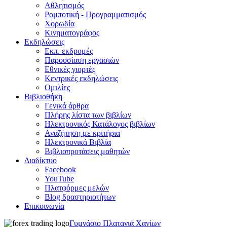
Αθλητισμός
Ρομποτική - Προγραμματισμός
Χορωδία
Κινηματογράφος
Εκδηλώσεις
Εκπ. εκδρομές
Παρουσίαση εργασιών
Εθνικές γιορτές
Κεντρικές εκδηλώσεις
Ομιλίες
Βιβλιοθήκη
Γενικά άρθρα
Πλήρης λίστα των βιβλίων
Ηλεκτρονικός Κατάλογος βιβλίων
Αναζήτηση με κριτήρια
Ηλεκτρονικά Βιβλία
Βιβλιοπροτάσεις μαθητών
Διαδίκτυο
Facebook
YouTube
Πλατφόρμες μελών
Blog δραστηριοτήτων
Επικοινωνία
Γυμνάσιο Πλατανιά Χανίων